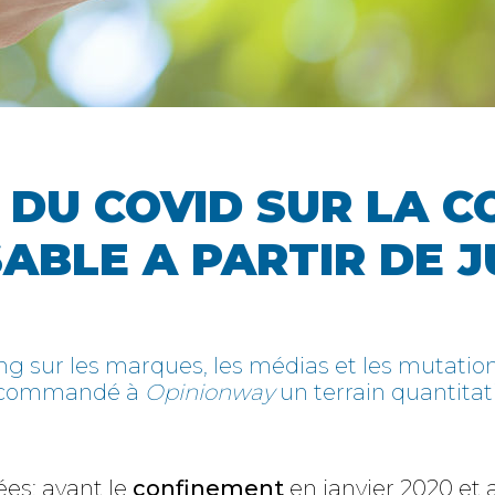
 DU COVID SUR LA
BLE A PARTIR DE J
 sur les marques, les médias et les mutations
a commandé à
Opinionway
un terrain quantitati
ées: avant le
confinement
en janvier 2020 et