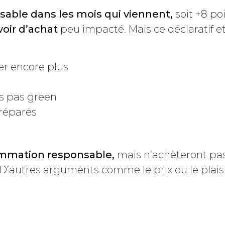
ble dans les mois qui viennent,
soit +8 po
oir d’achat
peu impacté. Mais ce déclaratif e
er encore plus
n
s pas green
réparés
sommation responsable,
mais n’achèteront pa
’autres arguments comme le prix ou le plaisir 